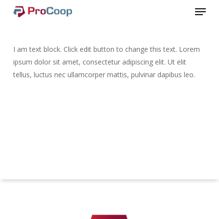
Menu
Ga
naar
Sluit
de
Menu
hoofdinhoud
I am text block.
Click edit button to change this text.
Lorem
ipsum dolor sit amet, consectetur adipiscing elit.
Ut elit
tellus, luctus nec ullamcorper mattis, pulvinar dapibus leo.