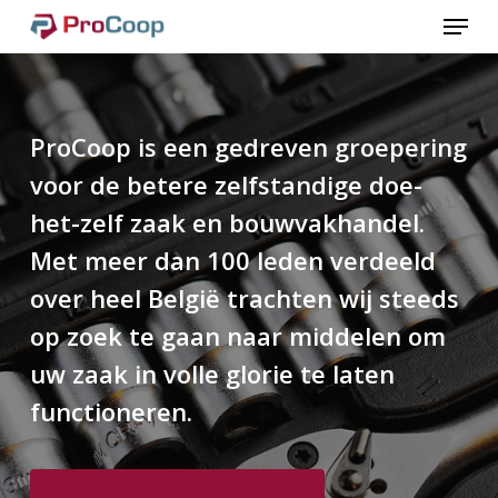
Menu
Ga
naar
Sluit
de
Menu
hoofdinhoud
ProCoop is een gedreven groepering
voor de betere zelfstandige doe-
het-zelf zaak en bouwvakhandel.
Met meer dan 100 leden verdeeld
over heel België trachten wij steeds
op zoek te gaan naar middelen om
uw zaak in volle glorie te laten
functioneren.