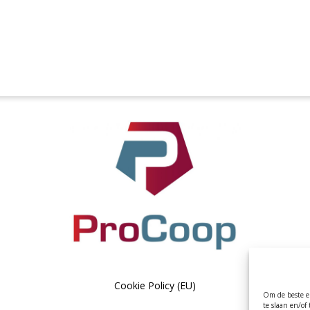
Cookie Policy (EU)
Om de beste er
te slaan en/o