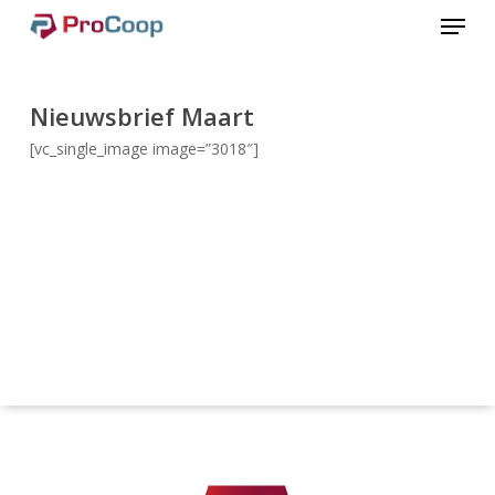
Menu
Passer
au
Fermer
contenu
le
principal
Nieuwsbrief Maart
menu
[vc_single_image image=”3018″]